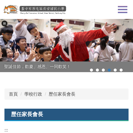
跳
到
主
要
內
容
區
課程之外，仍有遼闊天空待我探索～
聖誕佳節，歡慶、感恩、一同歡笑！
首頁
學校行政
歷任家長會長
歷任家長會長
:::