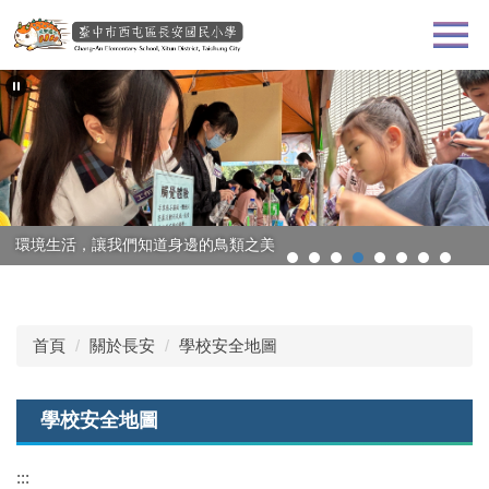
跳
到
主
要
內
容
區
環境生活，讓我們知道身邊的鳥類之美
首頁
關於長安
學校安全地圖
學校安全地圖
:::