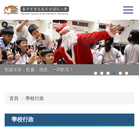
跳
到
主
要
內
容
區
聖誕佳節，歡慶、感恩、一同歡笑！
首頁
學校行政
學校行政