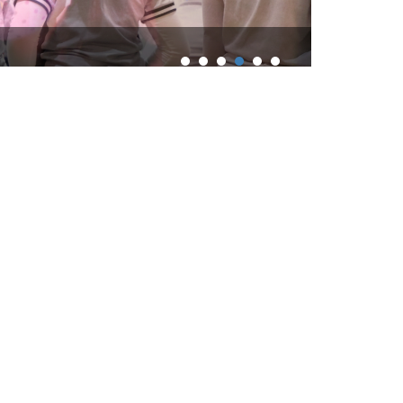
芒果結實纍