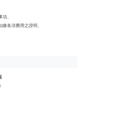
事項。
扣繳各項費用之證明。
長
3