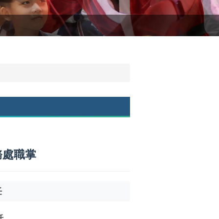
務處職掌
任
任