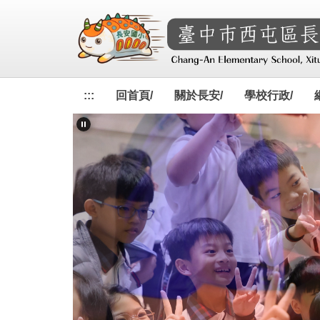
跳
到
主
要
內
容
:::
回首頁/
關於長安/
學校行政/
區