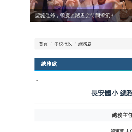
聖誕佳節，歡慶、感恩、一同歡笑！
首頁
學校行政
總務處
總務處
:::
長安國小 總
總務主
梁琬菁 主